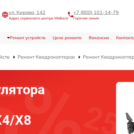
ул. Кирова, 142
+7 (800) 101-14-79
Адрес сервисного центра Walkera
Горячая линия
Ремонт устройств
Цена ремонта
Вакансии
Контакт
йств
Ремонт Квадрокоптеров
Ремонт Квадрокоптер
улятора
а
X4/X8