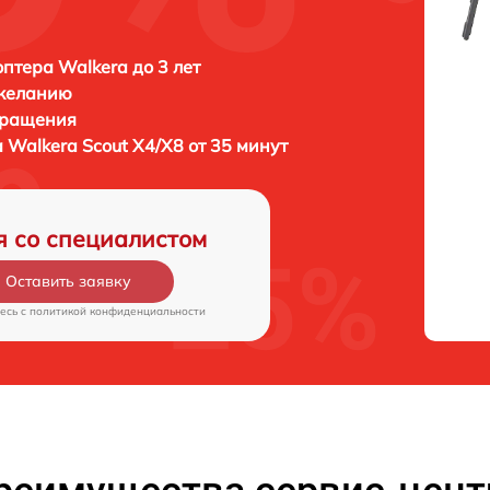
птера Walkera до 3 лет
 желанию
бращения
а
Walkera Scout X4/X8 от 35 минут
я со специалистом
Оставить заявку
есь c
политикой конфиденциальности